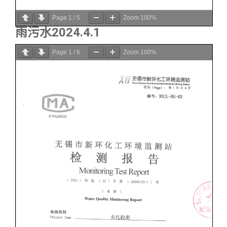
Page
1
/
5
Zoom
100%
雨污水2024.4.1
Page
1
/
6
Zoom
100%