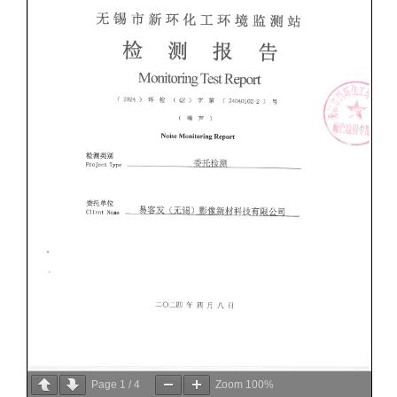
Page
1
/
4
Zoom
100%