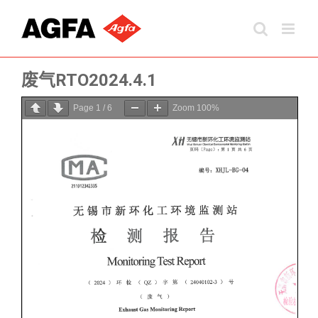
跳
过
内
容
废气RTO2024.4.1
Page
1
/
6
Zoom
100%