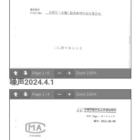
Page
1
/
6
Zoom
100%
噪声2024.4.1
Page
1
/
4
Zoom
100%