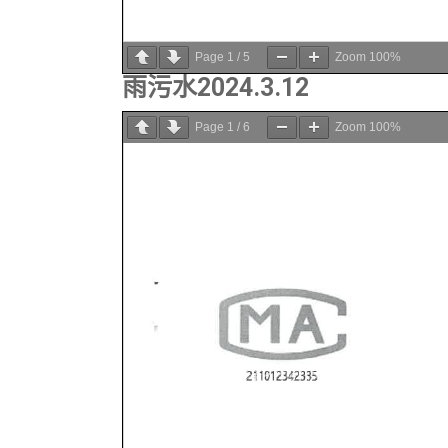
Page
1
/
5
Zoom
100%
雨污水2024.3.12
Page
1
/
6
Zoom
100%