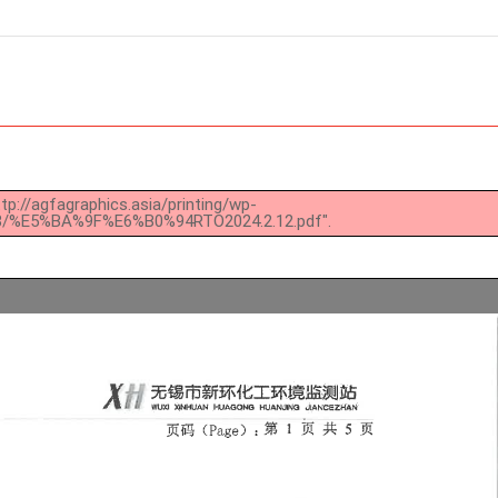
tp://agfagraphics.asia/printing/wp-
03/%E5%BA%9F%E6%B0%94RTO2024.2.12.pdf".