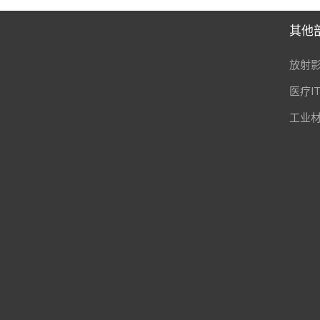
其他
放射
医疗I
工业